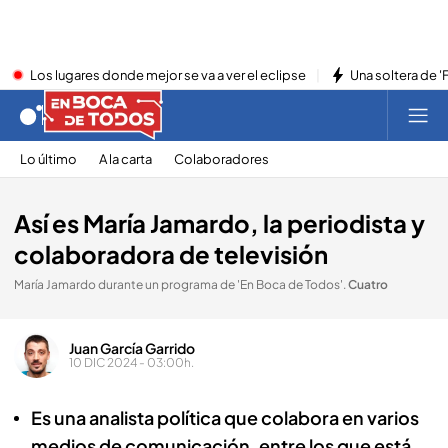
Los lugares donde mejor se va a ver el eclipse
Una soltera de '
Lo último
A la carta
Colaboradores
Así es María Jamardo, la periodista y
colaboradora de televisión
María Jamardo durante un programa de 'En Boca de Todos'
.
Cuatro
Juan García Garrido
10 DIC 2024 - 03:00h.
Es una analista política que colabora en varios
medios de comunicación, entre los que está