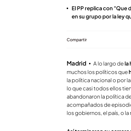
El PP replica con "Que 
en su grupo por la ley q
Compartir
Madrid
A lo largo de
la
muchos los políticos que
la política nacional o por 
lo que casi todos ellos ti
abandonaron la política d
acompañados de episodio
los gobiernos, el país, o l