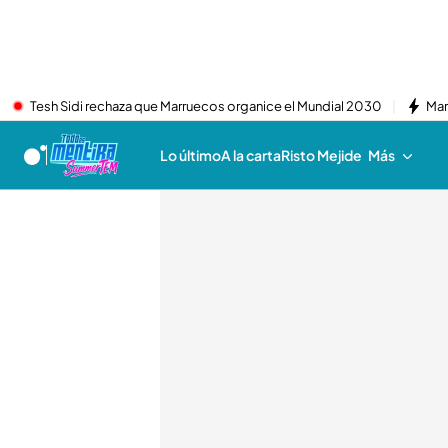
Tesh Sidi rechaza que Marruecos organice el Mundial 2030
Mar
Lo último
A la carta
Risto Mejide
Más