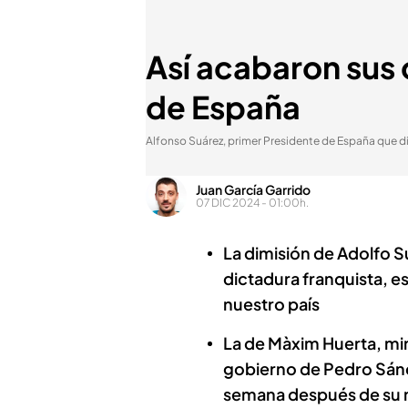
Así acabaron sus 
de España
Alfonso Suárez, primer Presidente de España que d
Juan García Garrido
07 DIC 2024 - 01:00h.
La dimisión de Adolfo S
dictadura franquista, e
nuestro país
La de Màxim Huerta, min
gobierno de Pedro Sánch
semana después de su