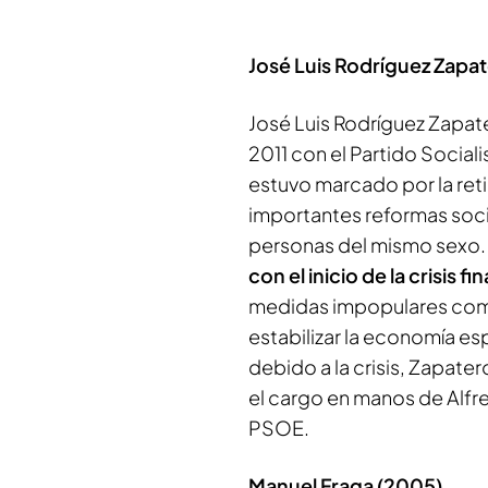
José Luis Rodríguez Zapat
José Luis Rodríguez Zapat
2011 con el Partido Socia
estuvo marcado por la reti
importantes reformas soci
personas del mismo sexo
con el inicio de la crisis 
medidas impopulares co
estabilizar la economía es
debido a la crisis, Zapate
el cargo en manos de Alf
PSOE.
Manuel Fraga (2005)