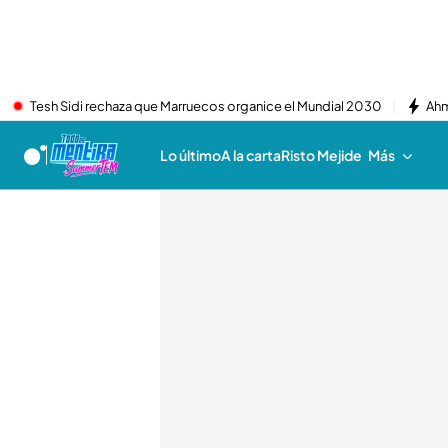
Tesh Sidi rechaza que Marruecos organice el Mundial 2030
Ahm
Lo último
A la carta
Risto Mejide
Más