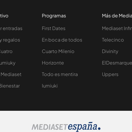
tivo
Programas
Más de Medi
 entradas
First Dates
Mediaset Infi
y regalos
En boca de todos
Telecinco
Cuatro
Cuarto Milenio
Divinity
Iumiuky
Horizonte
ElDesmarqu
 Mediaset
Todo es mentira
Uppers
Bienestar
Iumiuki