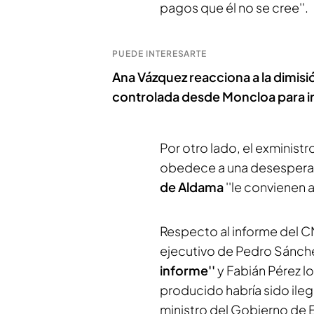
pagos que él no se cree''.
PUEDE INTERESARTE
Ana Vázquez reacciona a la dimisi
controlada desde Moncloa para ir 
Por otro lado, el exministr
obedece a una desesperaci
de Aldama
''le convienen 
Respecto al informe del CN
ejecutivo de Pedro Sánch
informe''
y Fabián Pérez l
producido habría sido ileg
ministro del Gobierno de E