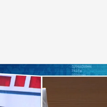
ende en 'Todo es mentira' tras la
a: ''Desmiento cuanto me afecta a mí''