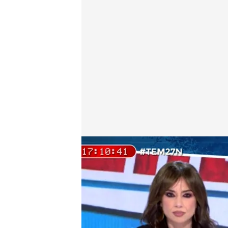
Hablamos con Ábalos
Todo es mentira
27 NOV 2024 - 17:43h.
José Luis Ábalos se defi
comparecencia de Aldam