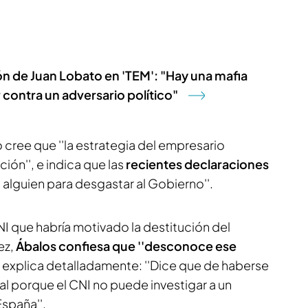
ón de Juan Lobato en 'TEM': "Hay una mafia
contra un adversario político"
o cree que ''la estrategia del empresario
ón'', e indica que las
recientes declaraciones
a alguien para desgastar al Gobierno''.
I que habría motivado la destitución del
ez,
Ábalos confiesa que ''desconoce ese
o explica detalladamente: ''Dice que de haberse
al porque el CNI no puede investigar a un
spaña''.