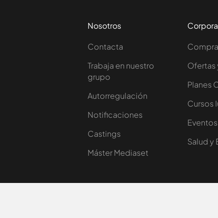
Nosotros
Corpora
Contacta
Comprar
Trabaja en nuestro
Ofertas 
grupo
Planes 
Autorregulación
Cursos 
Notificaciones
Eventos
Castings
Salud y 
Máster Mediaset