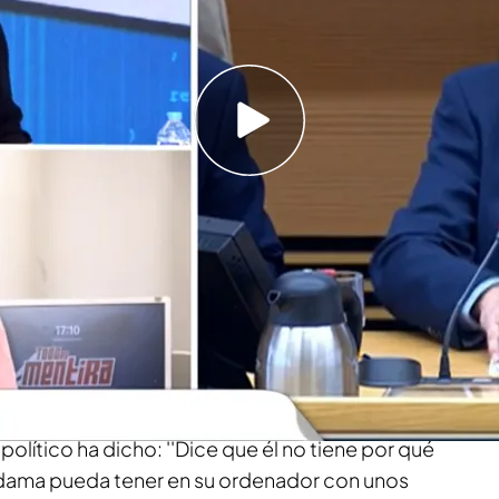
eguido hablar con
José Luis Ábalos
. El
 y excolaborador del programa, ha hablado con
aciones que
Víctor de Aldama
ha vertido sobre
ana de este miércoles.
endiendo su inocencia
y ha negado
 dinero en forma de comisiones del
tigado por el caso de las mascarillas. Además,
nte pruebas y Fabián Pérez, redactor del
político ha dicho: ''Dice que él no tiene por qué
ldama pueda tener en su ordenador con unos