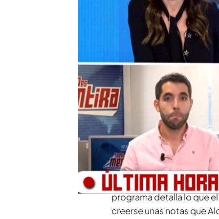
Compartir
'Todo es mentira'
ha cons
exministro de transportes
el programa tras las acus
su persona durante la mañ
Ábalos ha continuado
def
rotundamente que cobrase
empresario que está inves
reta a Aldama a que prese
programa detalla lo que el 
creerse unas notas que A