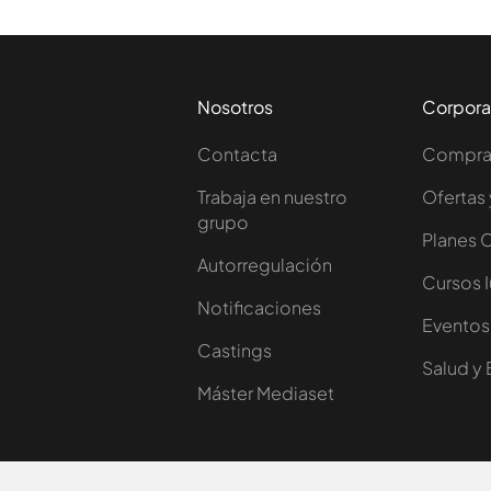
Nosotros
Corpora
Contacta
Comprar
Trabaja en nuestro
Ofertas 
grupo
Planes 
Autorregulación
Cursos 
Notificaciones
Eventos
Castings
Salud y 
Máster Mediaset