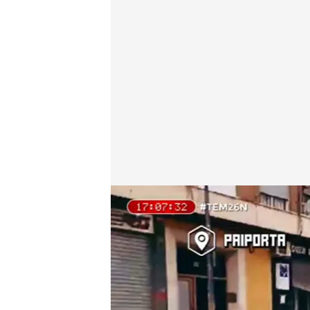
'Todo es mentira'
Pedro Jiménez
26 NOV 2024 - 18:08h.
Vecina de Paiporta: "Es
Y vemos calles totalment