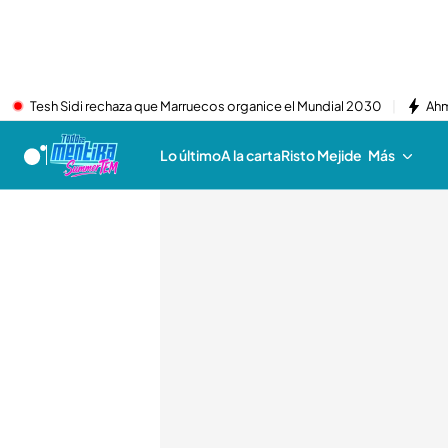
Tesh Sidi rechaza que Marruecos organice el Mundial 2030
Ahm
Lo último
A la carta
Risto Mejide
Más