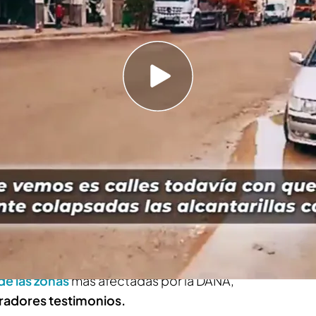
far, Massanassa... la situación es crítica para
s más afectadas tras la DANA
venes a los que abroncó Margarita Robles en su
nistra escurría el bulto todo el rato"
 caótica.
28 días después de la DANA
, queda
 hacer y mucha tarea antes de recuperar algo
en el municipio valenciano. Desde
'Todo es
aber cómo se está
gestionando la limpieza
y la
de las zonas
más afectadas por la DANA,
radores testimonios.