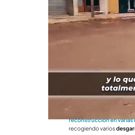
Paiporta, Catarroja, Alfa
los vecinos de las zona
El testimonio de los jó
visita a Paiporta: "La mi
Compartir
La situación en
Paiporta
es
todavía mucho trabajo por
parecido a la normalidad 
mentira'
hemos querido s
reconstrucción en varias 
recogiendo varios
desgar