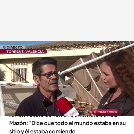
Javier, vecino afectado por la DANA en Torrent, Valencia
.
cuatro.com
En boca de todos
20 NOV 2024 - 11:40h.
Indignación, dolor e impotencia entre los
vecinos de Torrent, Valencia, por la gestión de
la tragedia
Javier, vecino de Torrent, arremete contra
Mazón: "Dice que todo el mundo estaba en su
sitio y él estaba comiendo