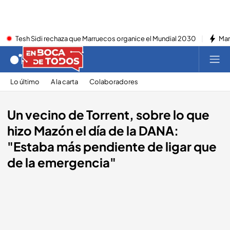
Tesh Sidi rechaza que Marruecos organice el Mundial 2030
Mar
Lo último
A la carta
Colaboradores
Un vecino de Torrent, sobre lo que
hizo Mazón el día de la DANA:
"Estaba más pendiente de ligar que
de la emergencia"