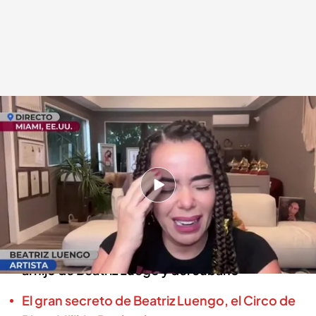
Beatriz Luengo, cantante
.
cuatro.com
En boca de todos
18 NOV 2024 - 14:07h.
Beatriz Luego se defiende de las críticas a su
marido por parte de Willy Toledo
El actor atacó a su marido, el cantante Yotuel, y
al hijo de Beatriz Luego y del cubano
El gran secreto de Beatriz Luengo, el Circo de