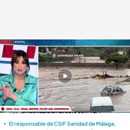
Hablamos con Miguel Carmona, policía
Todo es mentira
13 NOV 2024 - 18:57h.
El río de Benamargosa se ha desbordado
dejando innumerables daños materiales
El único policía local del pueblo de 1.500
habitantes habla en directo con 'TEM'
El responsable de CSIF Sanidad de Málaga,