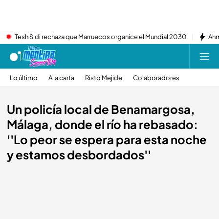
Tesh Sidi rechaza que Marruecos organice el Mundial 2030
Ahm
Lo último
A la carta
Risto Mejide
Colaboradores
Un policía local de Benamargosa,
Málaga, donde el río ha rebasado:
''Lo peor se espera para esta noche
y estamos desbordados''