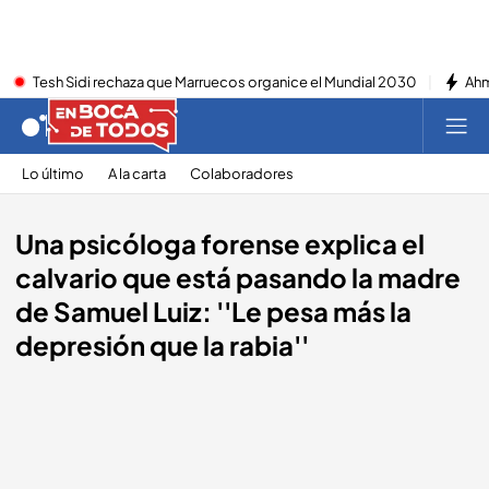
Tesh Sidi rechaza que Marruecos organice el Mundial 2030
Ahm
Lo último
A la carta
Colaboradores
Una psicóloga forense explica el
calvario que está pasando la madre
de Samuel Luiz: ''Le pesa más la
depresión que la rabia''