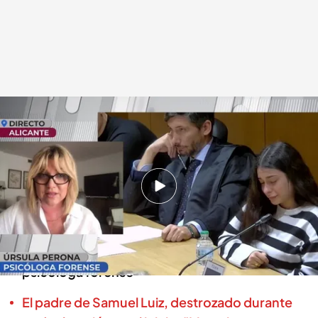
Conectamos con Úrsula Perona
En boca de todos
07 NOV 2024 - 14:20h.
El pasado martes se celebró una nueva vista
por el asesinato de Samuel Luiz
Conectamos en directo con Úrsula Perona,
psicóloga forense
El padre de Samuel Luiz, destrozado durante