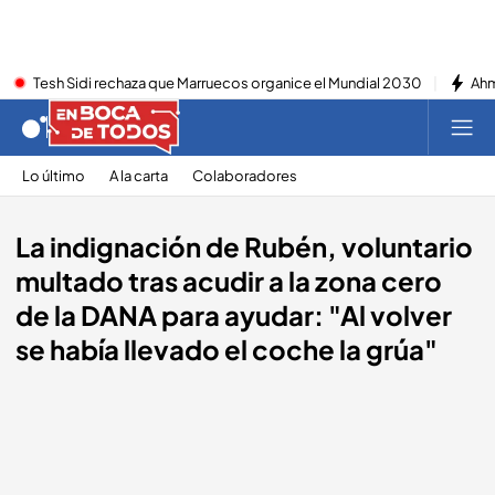
Tesh Sidi rechaza que Marruecos organice el Mundial 2030
Ahm
Lo último
A la carta
Colaboradores
La indignación de Rubén, voluntario
multado tras acudir a la zona cero
de la DANA para ayudar: "Al volver
se había llevado el coche la grúa"