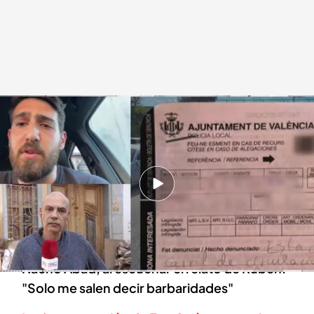
Rubén, multado por ir a ayudar a los afectados por la DANA
.
cuatro.com
En boca de todos
05 NOV 2024 - 14:43h.
Descubrimos el sorprendente testimonio de
Rubén, multado con 200 euros tras acudir a
ayudar a los afectados por la DANA
Nacho Abad, al escuchar el relato de Rubén:
"Solo me salen decir barbaridades"