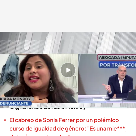
Nacho Abad, presentador de 'En boca de todos'
.
cuatro.com
En boca de todos
24 OCT 2024 - 13:24h.
Abogada imputada por transfobia en redes
sociales: hablamos con ella y la denunciante
Nacho Abad defiende a Sonia Ferrer tras sufrir
la ignorancia de Kiara Monroy
El cabreo de Sonia Ferrer por un polémico
curso de igualdad de género: "Es una mie***,