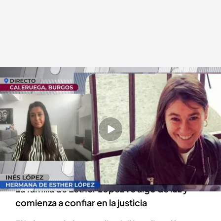
Inés López, hermana de la víctima
.
cuatro.com
En boca de todos
17 OCT 2024 - 14:42h.
Caso Esther López: el principal sospechoso ha
sido imputado dos años después de la muerte
de la joven
La familia de Esther López ve algo de luz y
comienza a confiar en la justicia