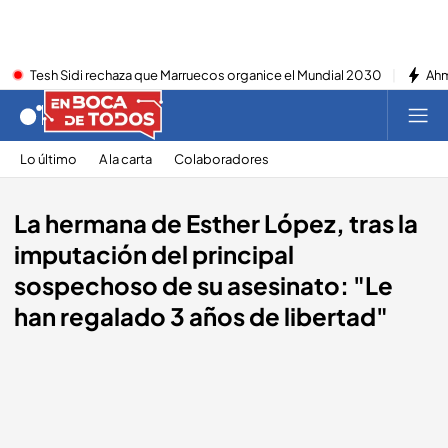
Tesh Sidi rechaza que Marruecos organice el Mundial 2030
Ahm
Lo último
A la carta
Colaboradores
La hermana de Esther López, tras la
imputación del principal
sospechoso de su asesinato: "Le
han regalado 3 años de libertad"