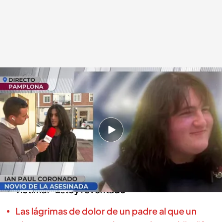
Ian Coronado, novio de la víctima
.
cuatro.com
En boca de todos
11 OCT 2024 - 13:57h.
Un okupa peligroso asesina presuntamente a
Kayle, la hija del propietario de la casa
Así ha sido el duro testimonio del novio de la
víctima: "Estoy reventado"
Las lágrimas de dolor de un padre al que un