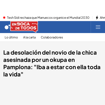
Tesh Sidi rechaza que Marruecos organice el Mundial 2030
Ahm
Lo último
A la carta
Colaboradores
La desolación del novio de la chica
asesinada por un okupa en
Pamplona: "Iba a estar con ella toda
la vida"