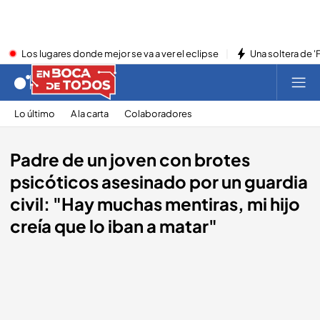
Los lugares donde mejor se va a ver el eclipse
Una soltera de '
Lo último
A la carta
Colaboradores
Padre de un joven con brotes
psicóticos asesinado por un guardia
civil: "Hay muchas mentiras, mi hijo
creía que lo iban a matar"