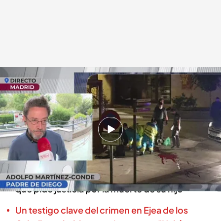
Adolfo, padre de la víctima
.
cuatro.com
En boca de todos
09 OCT 2024 - 14:05h.
Juicio al guardia civil que mató a un joven con
un brote psicótico
Hablamos con el padre de un joven fallecido
que pide justicia por la muerte de su hijo
Un testigo clave del crimen en Ejea de los