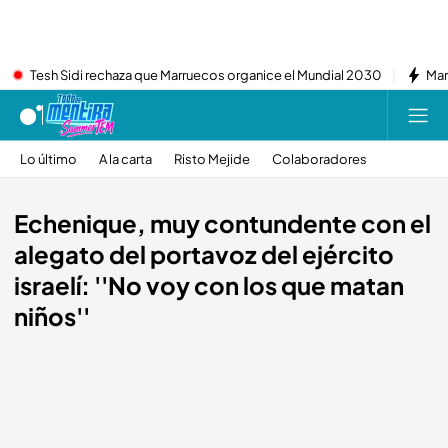
Tesh Sidi rechaza que Marruecos organice el Mundial 2030
Mar
Lo último
A la carta
Risto Mejide
Colaboradores
Echenique, muy contundente con el
alegato del portavoz del ejército
israelí: ''No voy con los que matan
niños''