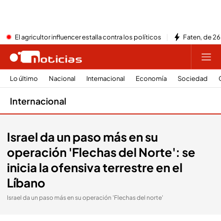
El agricultor influencer estalla contra los políticos
Faten, de 26
Lo último
Nacional
Internacional
Economía
Sociedad
Internacional
Israel da un paso más en su
operación 'Flechas del Norte': se
inicia la ofensiva terrestre en el
Líbano
Israel da un paso más en su operación 'Flechas del norte'