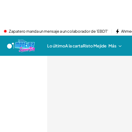
Zapatero manda un mensaje a un colaborador de 'EBDT'
Ahmed
Lo último
A la carta
Risto Mejide
Más