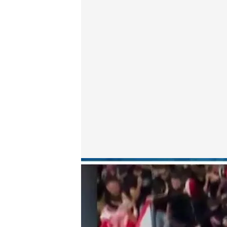
Emilio Cortés, abogado en derecho deportivo
.
cua
Todo es mentira
30 SEP 2024 - 16:36h.