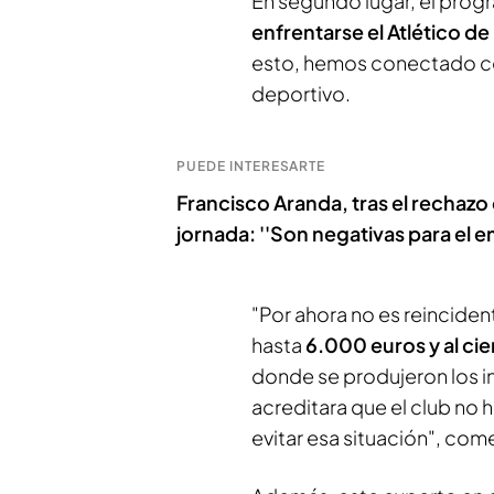
En segundo lugar, el prog
enfrentarse el Atlético d
esto, hemos conectado c
deportivo.
PUEDE INTERESARTE
Francisco Aranda, tras el rechaz
jornada: ''Son negativas para el e
"Por ahora no es reinciden
hasta
6.000 euros y al cier
donde se produjeron los i
acreditara que el club no
evitar esa situación", co