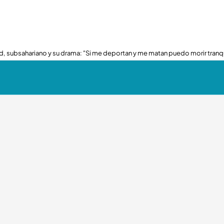
, subsahariano y su drama: "Si me deportan y me matan puedo morir tranq