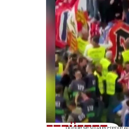
El derbi de la vergüenz
lanzamiento de objetos
¿A qué sanciones puede 
lanzamiento de objetos
El Atlético-Real Madrid
único identificado ha s
Compartir
El derbi entre el
Real Madri
polémica en el mundo del 
partido
casi 20 minutos en
mecheros
y algunas botel
donde se sitúa el Frente At