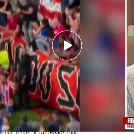
a: suspendido durante casi 20 minutos por el
 a Courtois
enfrentarse el Atlético de Madrid por el
 al campo?
 manchado por el lanzamiento de objetos: el
ido expulsado del club
d y el Atlético de Madrid
vuelve a generar la
fútbol. Uno de los colegiados, tuvo que
parar el
 el minuto 68, después del
lanzamiento de
las de agua cerca de la portería de Courtois
lético tras el gol del Real Madrid.