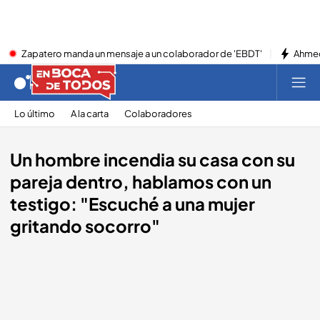
Zapatero manda un mensaje a un colaborador de 'EBDT'
Ahmed
Lo último
A la carta
Colaboradores
Un hombre incendia su casa con su
pareja dentro, hablamos con un
testigo: "Escuché a una mujer
gritando socorro"