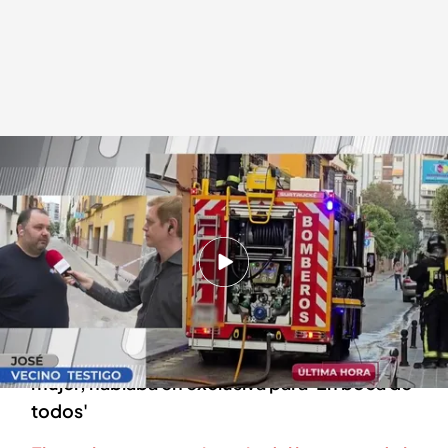
José, vecino testigo de los hechos
.
cuatro.com
En boca de todos
24 SEP 2024 - 13:55h.
Un hombre ha incendiado su casa con su
pareja dentro tras una discusión en Jaén
José, uno de los testigos que socorrió a la
mujer, hablaba en exclusiva para 'En boca de
todos'