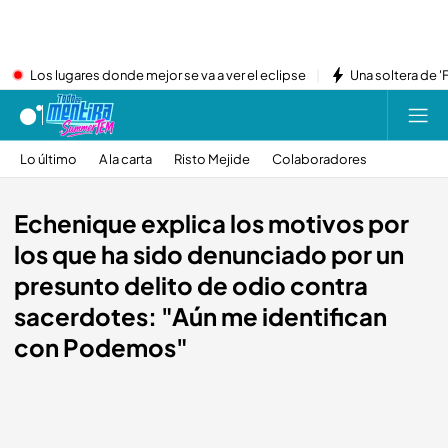
Los lugares donde mejor se va a ver el eclipse
Una soltera de '
Lo último
A la carta
Risto Mejide
Colaboradores
Echenique explica los motivos por
los que ha sido denunciado por un
presunto delito de odio contra
sacerdotes: "Aún me identifican
con Podemos"