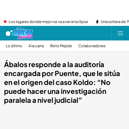
Los lugares donde mejor se va a ver el eclipse
Una soltera de '
Lo último
A la carta
Risto Mejide
Colaboradores
Ábalos responde a la auditoría
encargada por Puente, que le sitúa
en el origen del caso Koldo: “No
puede hacer una investigación
paralela a nivel judicial”