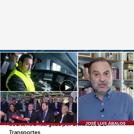
José Luis Ábalos, diputado del 'Grupo Mixto'
.
cuatro.com
Todo es mentira
26 AGO 2024 - 16:41h.
Óscar Puente encarga una auditoría sobre el
caso Koldo que señala a Ábalos
'TEM' habla con José Luis Ábalos sobre la
auditoria encargada por el ministro de
Transportes