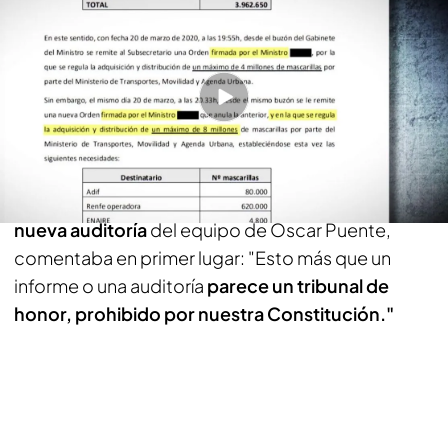
señala a Ábalos
PUEDE INTERESARTE
El alcalde del PP y el portavoz del PSOE de
Valdemoro, enfrentados por los puntos violeta:
"No venga a mentir a la ciudadanía"
El exministro visiblemente
molesto por esta
nueva auditoría
del equipo de Óscar Puente,
comentaba en primer lugar: "Esto más que un
informe o una auditoría
parece un tribunal de
honor, prohibido por nuestra Constitución."