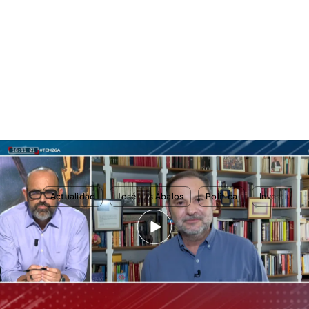
José Luis Ábalos, dolido tras las presuntas irregularidades de las que le
acusa la auditoría de Transportes: "Del PSOE no me podía esperar esto"
TEMAS
Actualidad
José Luis Ábalos
Política
Investigaci
Nosotros