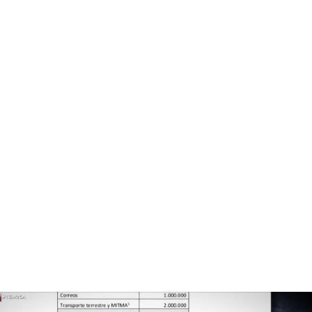
El equipo de Óscar Puente encarga una auditoría sobre el caso Koldo que