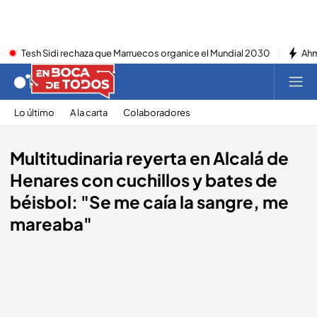
Tesh Sidi rechaza que Marruecos organice el Mundial 2030
Ahm
Lo último
A la carta
Colaboradores
Multitudinaria reyerta en Alcalá de
Henares con cuchillos y bates de
béisbol: "Se me caía la sangre, me
mareaba"