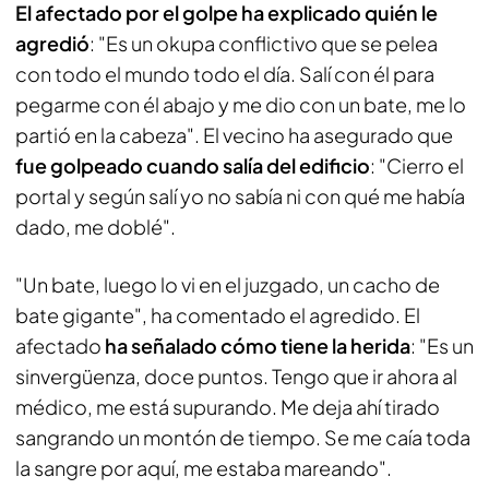
El afectado por el golpe ha explicado quién le
agredió
: "Es un okupa conflictivo que se pelea
con todo el mundo todo el día. Salí con él para
pegarme con él abajo y me dio con un bate, me lo
partió en la cabeza". El vecino ha asegurado que
fue golpeado cuando salía del edificio
: "Cierro el
portal y según salí yo no sabía ni con qué me había
dado, me doblé".
"Un bate, luego lo vi en el juzgado, un cacho de
bate gigante", ha comentado el agredido. El
afectado
ha señalado cómo tiene la herida
: "Es un
sinvergüenza, doce puntos. Tengo que ir ahora al
médico, me está supurando. Me deja ahí tirado
sangrando un montón de tiempo. Se me caía toda
la sangre por aquí, me estaba mareando".