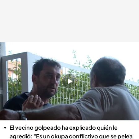
El vecino golpeado en la multitudinaria reyerta
En boca de todos
22 AGO 2024 - 12:27h.
En un barrio de Alcalá de Henares se ha vivido
una brutal pelea entre vecinos que ha
terminado con un hombre herido por un bate
de béisbol
El vecino golpeado ha explicado quién le
agredió: "Es un okupa conflictivo que se pelea