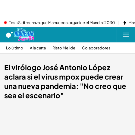
Tesh Sidi rechaza que Marruecos organice el Mundial 2030
Mar
Lo último
A la carta
Risto Mejide
Colaboradores
El virólogo José Antonio López
aclara si el virus mpox puede crear
una nueva pandemia: "No creo que
sea el escenario"