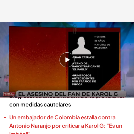
Los datos del supuesto asesino de Juan, el fan de Karol G. fallecido
En boca de todos
29 JUL 2024 - 14:43h.
El hombre que golpeo y acabó con la vida de
Juan, el fan de Karol G., es el yerno de un
conocido narcotraficante de Mallorca
El agresor se encuentra en liberta provisional
con medidas cautelares
Un embajador de Colombia estalla contra
Antonio Naranjo por criticar a Karol G: "Es un
imbécil"