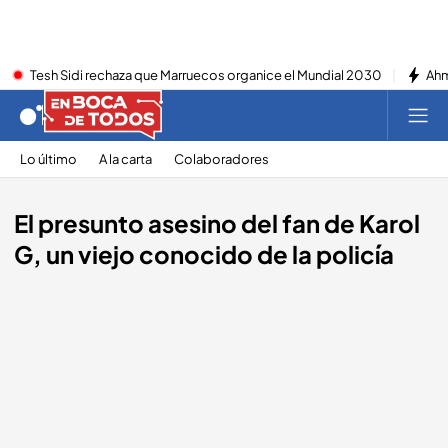
Tesh Sidi rechaza que Marruecos organice el Mundial 2030
Ahm
Lo último
A la carta
Colaboradores
El presunto asesino del fan de Karol
G, un viejo conocido de la policía