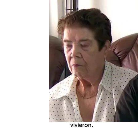
El falso agente de banc
Carlos, el hijo de la pare
Compartir
María y Vicente, de 83 y 
Barcelona. Un hombre que 
de banco, lograba entrar 
Un dinero que les hace mu
únicamente de una pensión
protagonistas y con su hij
vivieron.