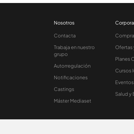
Nosotros
Corpora
Contacta
Comprar
Trabaja en nuestro
Ofertas 
grupo
Planes 
Autorregulación
Cursos 
Notificaciones
Eventos
Castings
Salud y 
Máster Mediaset