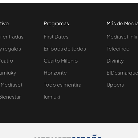
tivo
Programas
Más de Medi
 entradas
First Dates
Mediaset Infi
y regalos
En boca de todos
Telecinco
Cuatro
Cuarto Milenio
Divinity
Iumiuky
Horizonte
ElDesmarqu
 Mediaset
Todo es mentira
Uppers
Bienestar
Iumiuki