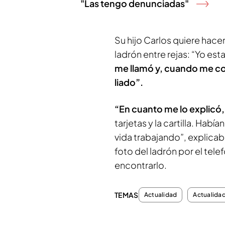
"Las tengo denunciadas"
Su hijo Carlos quiere hacer 
ladrón entre rejas: “Yo e
me llamó y, cuando me co
liado”.
“En cuanto me lo explicó, 
tarjetas y la cartilla. Hab
vida trabajando”, explicaba
foto del ladrón por el telef
encontrarlo.
TEMAS
Actualidad
Actualida