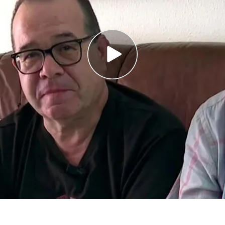
o entró en su casa y les robó 1.200 euros
ja, no va a parar hasta ver al ladrón en prisión
84 años
, han sido víctimas de una estafa en
rozaba la treintena se hacía pasar por agente
en su casa y les terminaba robando 1.200 euros.
cha falta, ya que son dos personas que viven
. ‘En boca de todos’ ha podido hablar con los
o, que han relatado
el duro momento que