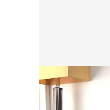
María, Carlos y Vicente
En boca de todos
25 JUL 2024 - 14:37h.
María y Vicente han sid