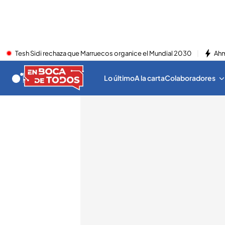
Tesh Sidi rechaza que Marruecos organice el Mundial 2030
Ahm
Lo último
A la carta
Colaboradores