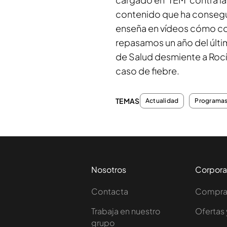
contenido que ha consegu
enseña en vídeos cómo coc
repasamos un año del últi
de Salud desmiente a Rocío
caso de fiebre.
TEMAS
Actualidad
Programas
Nosotros
Corpora
Contacta
Comprar
Trabaja en nuestro
Ofertas 
grupo