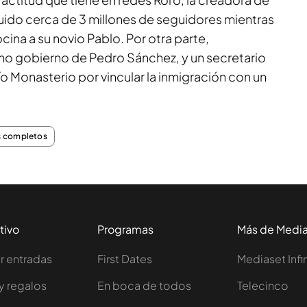
ido cerca de 3 millones de seguidores mientras
ina a su novio Pablo. Por otra parte,
mo gobierno de Pedro Sánchez, y un secretario
 Monasterio por vincular la inmigración con un
 completos
tivo
Programas
Más de Medi
 entradas
First Dates
Mediaset Infi
y regalos
En boca de todos
Telecinco