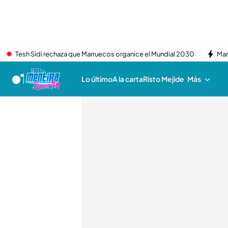
Tesh Sidi rechaza que Marruecos organice el Mundial 2030
Mar
Lo último
A la carta
Risto Mejide
Más