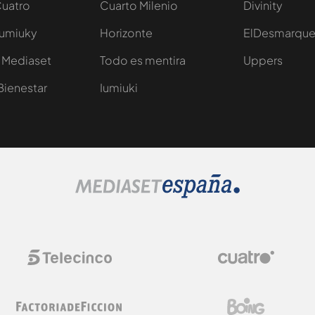
Cuatro
Cuarto Milenio
Divinity
Iumiuky
Horizonte
ElDesmarqu
 Mediaset
Todo es mentira
Uppers
Bienestar
Iumiuki