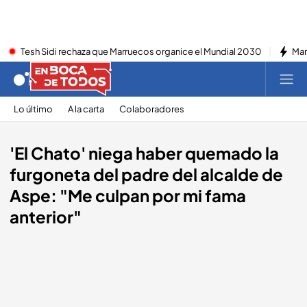
Tesh Sidi rechaza que Marruecos organice el Mundial 2030
Mar
Lo último
A la carta
Colaboradores
'El Chato' niega haber quemado la
furgoneta del padre del alcalde de
Aspe: "Me culpan por mi fama
anterior"