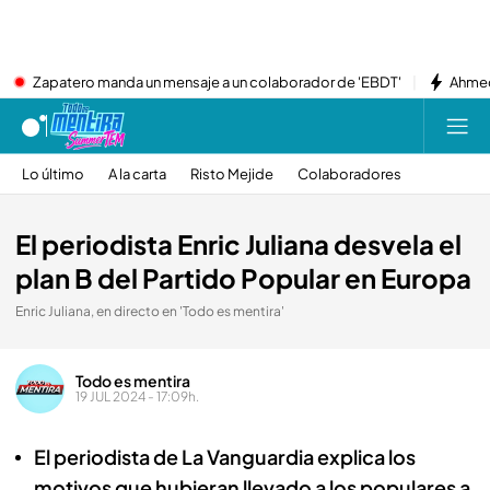
Zapatero manda un mensaje a un colaborador de 'EBDT'
Ahmed
Lo último
A la carta
Risto Mejide
Colaboradores
El periodista Enric Juliana desvela el
plan B del Partido Popular en Europa
Enric Juliana, en directo en 'Todo es mentira'
Todo es mentira
19 JUL 2024 - 17:09h.
El periodista de La Vanguardia explica los
motivos que hubieran llevado a los populares a