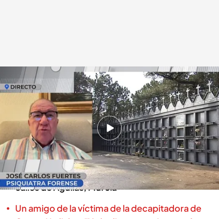
José Carlos Fuertes, psiquiatra forense
.
cuatro.com
En boca de todos
18 JUL 2024 - 14:29h.
Un hombre profana la tumba de su hermano
muerto y le decapita la cabeza
Tras cortarle la cabeza se ha paseado por las
calles de Águilas, Murcia
Un amigo de la víctima de la decapitadora de