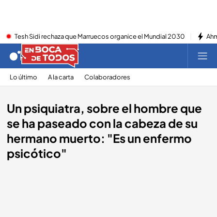
Tesh Sidi rechaza que Marruecos organice el Mundial 2030
Ahm
Lo último
A la carta
Colaboradores
Un psiquiatra, sobre el hombre que
se ha paseado con la cabeza de su
hermano muerto: "Es un enfermo
psicótico"