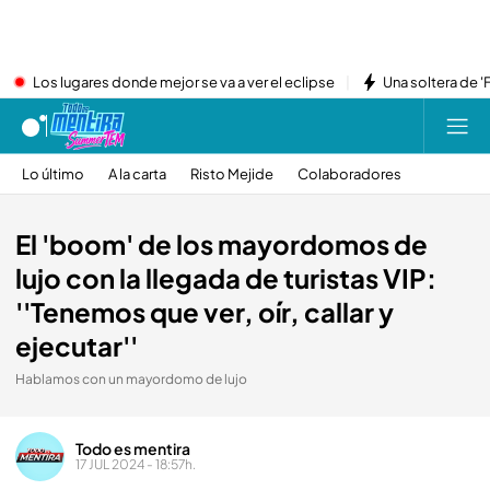
Los lugares donde mejor se va a ver el eclipse
Una soltera de '
Lo último
A la carta
Risto Mejide
Colaboradores
El 'boom' de los mayordomos de
lujo con la llegada de turistas VIP:
''Tenemos que ver, oír, callar y
ejecutar''
Hablamos con un mayordomo de lujo
Todo es mentira
17 JUL 2024 - 18:57h.