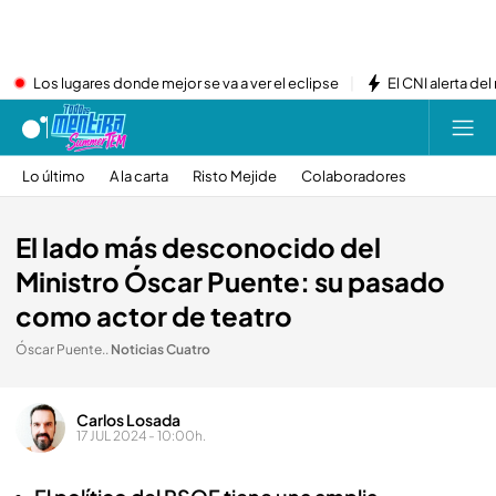
Los lugares donde mejor se va a ver el eclipse
El CNI alerta del
Lo último
A la carta
Risto Mejide
Colaboradores
El lado más desconocido del
Ministro Óscar Puente: su pasado
como actor de teatro
Óscar Puente.
.
Noticias Cuatro
Carlos Losada
17 JUL 2024 - 10:00h.