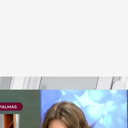
ro.com
s' fue detenido tras más de 19 meses en busca y
a Fayna Bethencourt