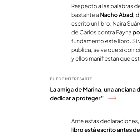
Respecto a las palabras d
bastante a
Nacho Abad
, 
escrito un libro, Naira Suá
de Carlos contra Fayna
po
fundamento este libro. Si 
publica, se ve que si coinc
y ellos manifiestan que es
PUEDE INTERESARTE
La amiga de Marina, una anciana d
dedicar a proteger''
Ante estas declaraciones
libro está escrito antes de