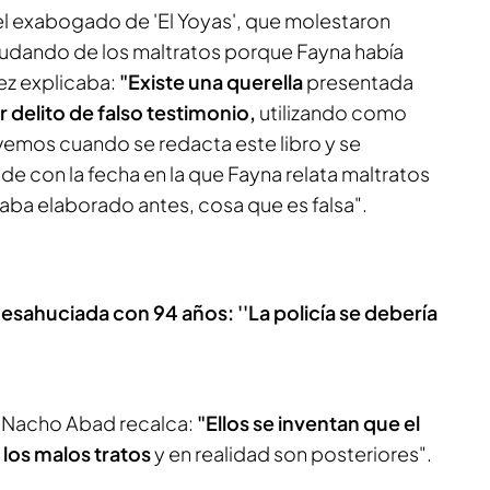
el exabogado de 'El Yoyas', que molestaron
dudando de los maltratos porque Fayna había
rez explicaba:
"Existe una querella
presentada
r delito de falso testimonio,
utilizando como
vemos cuando se redacta este libro y se
ide con la fecha en la que Fayna relata maltratos
taba elaborado antes, cosa que es falsa".
esahuciada con 94 años: ''La policía se debería
, Nacho Abad recalca:
"Ellos se inventan que el
 los malos tratos
y en realidad son posteriores".