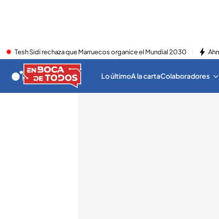
Tesh Sidi rechaza que Marruecos organice el Mundial 2030
Ahm
Lo último
A la carta
Colaboradores