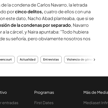
s de la condena de Carlos Navarro, la letrada
ado por
cinco delitos,
cuatro de ellos con una
Con este dato, Nacho Abad planteaba, que si se
sión de la condenas por separado
, Navarro
r a la cárcel, y Naira apuntaba: "Todo hubiera
de su señoría, pero obviamente nosotros nos
hencourt
Actualidad
Entrevistas
Violencia de género
tivo
Programas
Más de Medi
 entradas
First Dates
Mediaset Infi