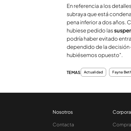
En referencia a los detalle
subraya que está conden
pena inferior a dos años. 
hubiese pedido las
suspen
podría haber evitado entra
dependido de la decisión 
hubiésemos opuesto".
TEMAS
Actualidad
Fayna Bet
Nosotros
Corpora
Contacta
Comprar