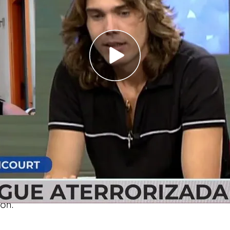
 las declaraciones del exabogado de 'El Yoyas'
al exabogado de 'El Yoyas': "Si yo fuese Fayna
 pensando en su salida"
 en directo con
'En boca de todos'
después
ablara con
Esteban Gómez,
exabogado de
laba que había dejado de defenderle porque
ba disgustada porque no había atacado a Fayna en
ón.