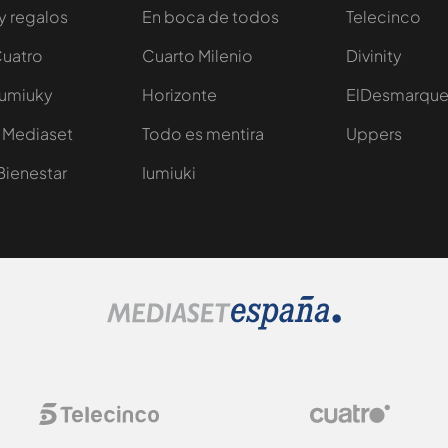
y regalos
En boca de todos
Telecinco
Cuatro
Cuarto Milenio
Divinity
Iumiuky
Horizonte
ElDesmarqu
 Mediaset
Todo es mentira
Uppers
Bienestar
Iumiuki