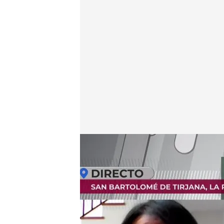
Naira Suárez, abogada de Fayna Bethencourt
.
cuat
En boca de todos
11 JUL 2024 - 13:49h.
Carlos Navarro 'El Yoya
captura por maltratar 