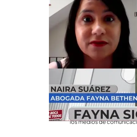
Naira Suárez responde a
en 'En boca de todos'
El aviso de Nacho Abad 
estaría muy preocupado
Compartir
Naira Suárez
ha conectado
de que ayer el programa h
Carlos Navarro, que seña
según él, su familia esta
los medios de comunicaci