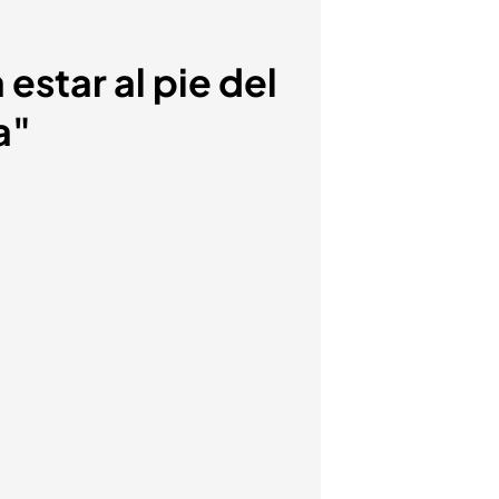
star al pie del
a"