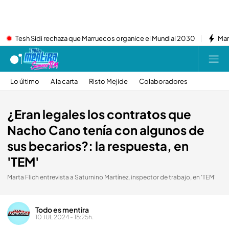
Tesh Sidi rechaza que Marruecos organice el Mundial 2030
Mar
Lo último
A la carta
Risto Mejide
Colaboradores
¿Eran legales los contratos que
Nacho Cano tenía con algunos de
sus becarios?: la respuesta, en
'TEM'
Marta Flich entrevista a Saturnino Martínez, inspector de trabajo, en 'TEM'
Todo es mentira
10 JUL 2024 - 18:25h.