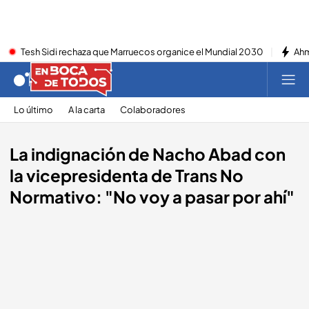
Tesh Sidi rechaza que Marruecos organice el Mundial 2030
Ahm
Lo último
A la carta
Colaboradores
La indignación de Nacho Abad con
la vicepresidenta de Trans No
Normativo: "No voy a pasar por ahí"