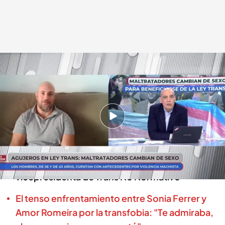
Nacho Abad, presentador de 'En boca de todos'
.
cuatro.com
En boca de todos
01 JUL 2024 - 12:33h.
Agujeros en la Ley trans: maltratadores
cambian de sexo para verse beneficiados
Así ha sido el enfado de Nacho Abad con la
vicepresidenta de Trans No Normativo
El tenso enfrentamiento entre Sonia Ferrer y
Amor Romeira por la transfobia: "Te admiraba,