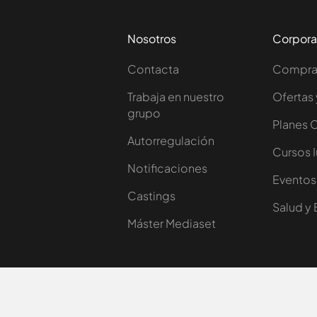
Nosotros
Corpora
Contacta
Comprar
Trabaja en nuestro
Ofertas 
grupo
Planes 
Autorregulación
Cursos 
Notificaciones
Eventos
Castings
Salud y 
Máster Mediaset