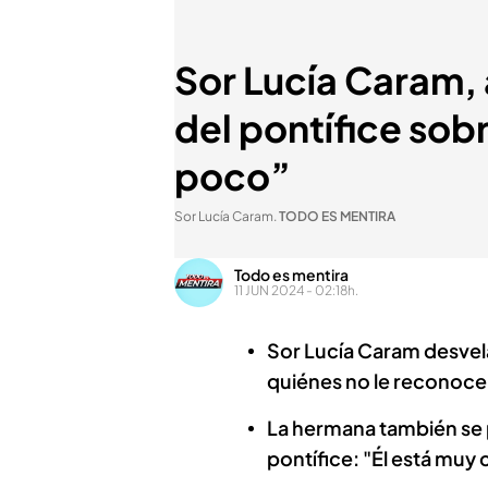
Sor Lucía Caram, 
del pontífice sob
poco”
Sor Lucía Caram
.
TODO ES MENTIRA
Todo es mentira
11 JUN 2024 - 02:18h.
Sor Lucía Caram desvel
quiénes no le reconoce
La hermana también se p
pontífice: "Él está muy 