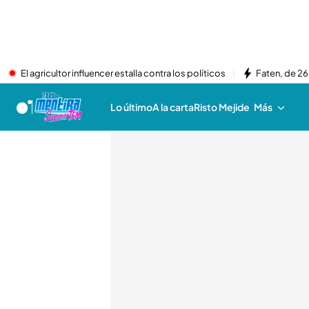
El agricultor influencer estalla contra los políticos
Faten, de 26
Lo último
A la carta
Risto Mejide
Más