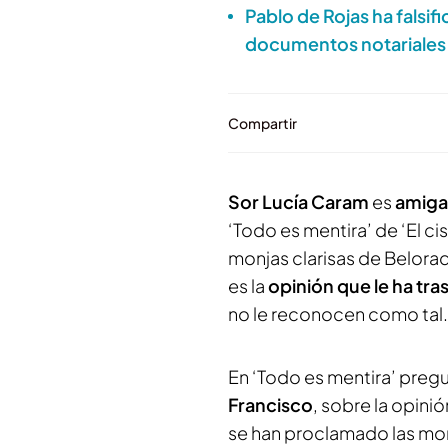
Pablo de Rojas ha falsif
documentos notariales 
Compartir
Sor Lucía Caram
es
amig
‘Todo es mentira’ de ‘El cis
monjas clarisas de Belorad
es la
opinión que le ha tra
no le reconocen como tal.
En ‘Todo es mentira’ pre
Francisco
, sobre la opini
se han proclamado las mon