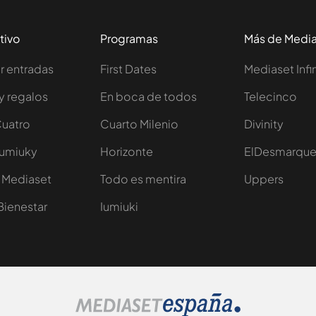
tivo
Programas
Más de Medi
 entradas
First Dates
Mediaset Infi
y regalos
En boca de todos
Telecinco
Cuatro
Cuarto Milenio
Divinity
Iumiuky
Horizonte
ElDesmarqu
 Mediaset
Todo es mentira
Uppers
Bienestar
Iumiuki