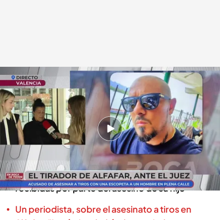
Hablamos con la madre de la víctima.
En boca de todos
31 MAY 2024 - 13:58h.
El tirador de Alfafar, ante el juez: se presenta de
manera voluntaria y asume los hechos
La madre de la víctima confirma las llamadas
recibidas por parte del asesino de su hijo
Un periodista, sobre el asesinato a tiros en