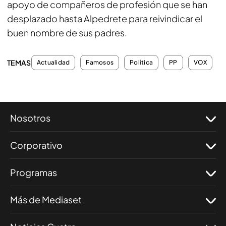
apoyo de compañeros de profesión que se han
desplazado hasta Alpedrete para reivindicar el
buen nombre de sus padres.
TEMAS
Actualidad
Famosos
Política
PP
VOX
Nosotros
Corporativo
Programas
Más de Mediaset