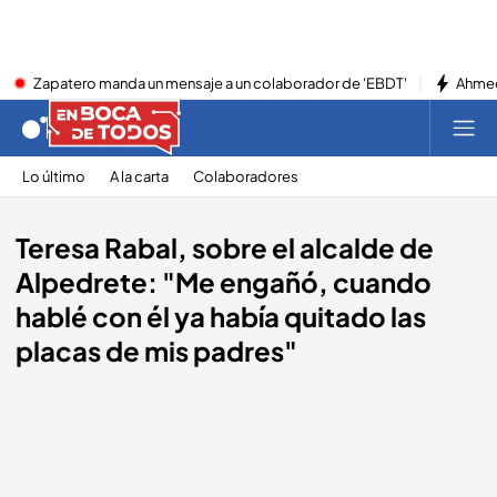
Zapatero manda un mensaje a un colaborador de 'EBDT'
Ahmed
Lo último
A la carta
Colaboradores
Teresa Rabal, sobre el alcalde de
Alpedrete: "Me engañó, cuando
hablé con él ya había quitado las
placas de mis padres"