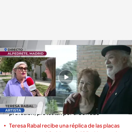
Teresa Rabal, hija de Paco Rabal y Asunción Balaguer
.
cuatro.com
En boca de todos
13 MAY 2024 - 13:20h.
Paco Rabal y Asunción Balaguer, borrados de
Alpedrete
Familiares, políticos, vecinos y compañeros de
profesión, protestan por el borrado
Teresa Rabal recibe una réplica de las placas