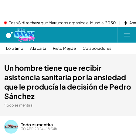
Tesh Sidi rechaza que Marruecos organice el Mundial 2030
Ahm
Lo último
A la carta
Risto Mejide
Colaboradores
Un hombre tiene que recibir
asistencia sanitaria por la ansiedad
que le producía la decisión de Pedro
Sánchez
'Todo es mentira'
Todo es mentira
30 ABR 2024 - 18:34h.