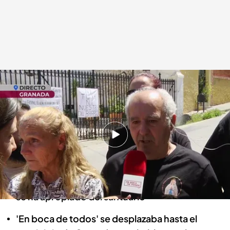
Pepe, un vecino afectado
.
cuatro.com
En boca de todos
24 ABR 2024 - 13:38h.
El dueño cambió la cerradura y los vecinos
reclaman el acceso libre a la ermita
Los vecinos aseguran que el dueño del terreno
se ha apropiado del santuario
'En boca de todos' se desplazaba hasta el