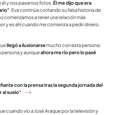
 él y nos pasamos fotos.
Él me dijo que era
ario"
. Eva continúa contando su falsa historia de
o comenzamos a tener una relación más
r y es ahí cuando me comienza a pedir dinero.
.
que
llegó a ilusionarse
mucho con esta persona:
sa persona y aunque
ahora me río pero lo pasé
iante con la prensa tras la segunda jornada del
r al suelo"
e cuando vio a José Araque por la televisión y