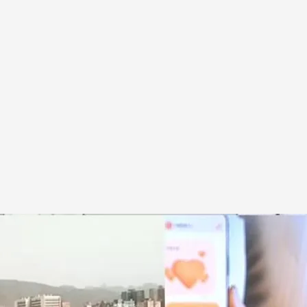
do
.
cuatro.com