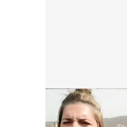
Eva Gil, víctima y José Araque, periodista suplanta
En boca de todos
11 ABR 2024 - 12:35h.