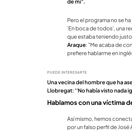
de mí".
Pero el programa no se ha
'En boca de todos', una r
que estaba teniendo just
Araque
: "Me acaba de co
prefiere hablarme en inglé
PUEDE INTERESARTE
Una vecina del hombre que ha asesi
Llobregat: ''No había visto nada ig
Hablamos con una víctima de 
Así mismo, hemos conect
por un falso perfil de José