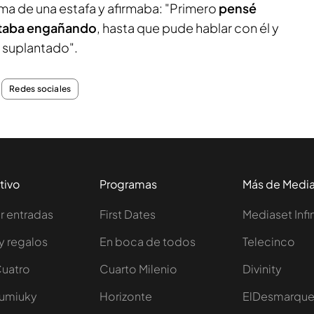
ima de una estafa y afirmaba: "Primero
pensé
estaba engañando
, hasta que pude hablar con él y
n suplantado".
Redes sociales
tivo
Programas
Más de Medi
 entradas
First Dates
Mediaset Infi
y regalos
En boca de todos
Telecinco
Cuatro
Cuarto Milenio
Divinity
Iumiuky
Horizonte
ElDesmarqu