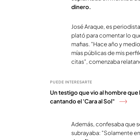
dinero.
José Araque, es periodis
plató para comentar lo que
mafias. "Hace año y medio
mías públicas de mis perfi
citas", comenzaba relatand
PUEDE INTERESARTE
Un testigo que vio al hombre que 
cantando el 'Cara al Sol"
Además, confesaba que se 
subrayaba: "Solamente en