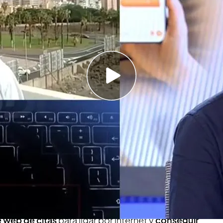
o del programa, descubrió que usaban sus
del amor'
 intentó engañar a Eva con una foto de nuestro
i de la persona que se hacía pasar por este
afias
en el extranjero que intentan
captar a
cesitan amor y cariño. Para eso las envían las
guapos que hay en el mundo. Concretamente,
sido
José Araque
, que su identidad
ha sido
 web de citas
para ligar por internet y
conseguir