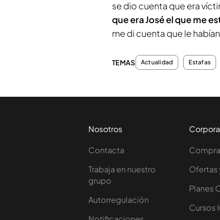
se dio cuenta que era víct
que era José el que me 
me di cuenta que le había
TEMAS
Actualidad
Estafas
Nosotros
Corpora
Contacta
Comprar
Trabaja en nuestro
Ofertas 
grupo
Planes 
Autorregulación
Cursos 
Notificaciones