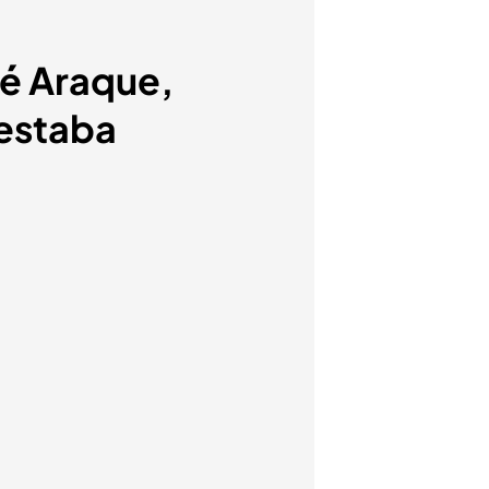
sé Araque,
estaba