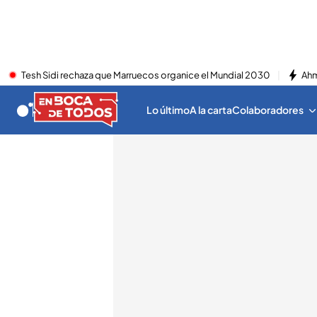
Tesh Sidi rechaza que Marruecos organice el Mundial 2030
Ahm
Lo último
A la carta
Colaboradores