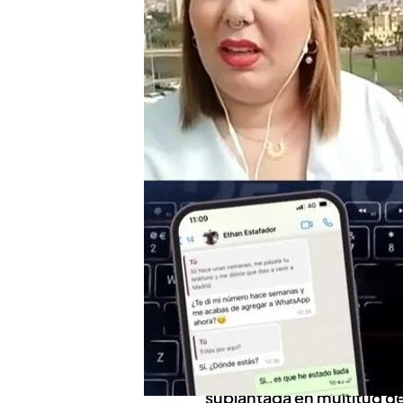
José Araque, compañer
fotos para las 'estafas 
El 'estafador del amor'
compañero
Así es el modus operand
periodista
Compartir
Hay
multitud de redes y m
mujeres
vulnerables que ne
mejores fotos de chicos 
uno de estos hombres ha 
suplantada en multitud de