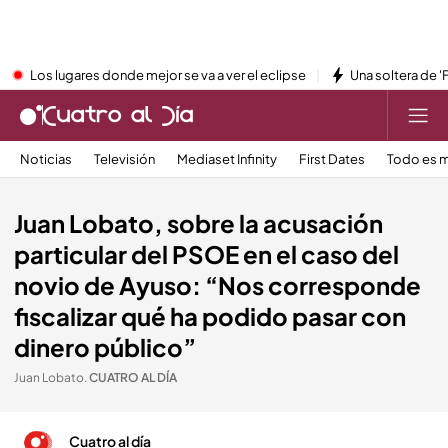
Los lugares donde mejor se va a ver el eclipse
Una soltera de '
Noticias
Televisión
Mediaset Infinity
First Dates
Todo es m
Juan Lobato, sobre la acusación
particular del PSOE en el caso del
novio de Ayuso: “Nos corresponde
fiscalizar qué ha podido pasar con
dinero público”
Juan Lobato
.
CUATRO AL DÍA
Cuatro al día