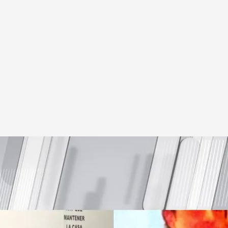
evista a Kiko Castilla, hermano de Miguel
n Amorebieta