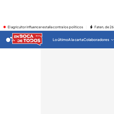
El agricultor influencer estalla contra los políticos
Faten, de 26
Lo último
A la carta
Colaboradores