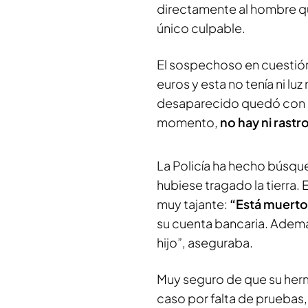
directamente al hombre qu
único culpable.
El sospechoso en cuestión
euros y esta no tenía ni luz
desaparecido quedó con s
momento,
no hay ni rastro
La Policía ha hecho búsque
hubiese tragado la tierra.
muy tajante:
“Está muerto
su cuenta bancaria. Ademá
hijo”, aseguraba.
Muy seguro de que su herm
caso por falta de pruebas,