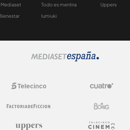
 Mediaset
Todo es mentira
Uppers
Bienestar
Iumiuki