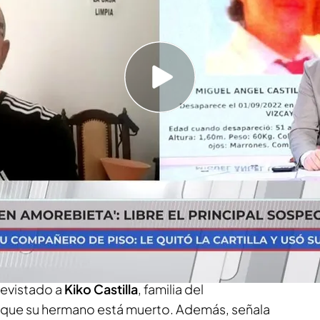
, el compañero de piso de Miguel Ángel, ha
 por falta de pruebas
ngel Castilla mantiene que sigue sospechando
 de su hermano
pareció hace año y medio en Amorebieta
 apuntaba a su compañero de piso como
e ha quedado en libertad por falta de pruebas.
revistado a
Kiko Castilla
, familia del
 que su hermano está muerto. Además, señala