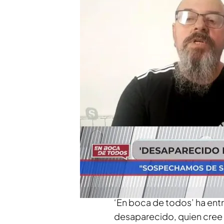
El principal sospechoso
sido puesto en libertad
El hermano de Miguel Á
del compañero de piso
Compartir
Miguel Ángel Castilla
desa
(Vizcaya) y, aunque todo
principal sospechoso, est
‘En boca de todos’ ha ent
desaparecido, quien cree