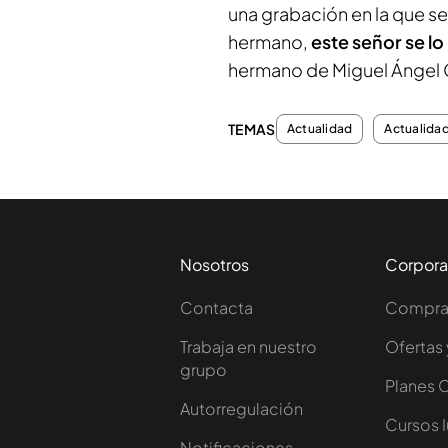
una grabación en la que se 
hermano,
este señor se lo 
hermano de Miguel Ángel C
TEMAS
Actualidad
Actualida
Nosotros
Corpora
Contacta
Comprar
Trabaja en nuestro
Ofertas 
grupo
Planes 
Autorregulación
Cursos 
Notificaciones