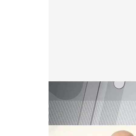
Desaparecido en Amorebieta
En boca de todos
26 MAR 2024 - 14:18h.
'En boca de todos' entr
Ángel, desaparecido e