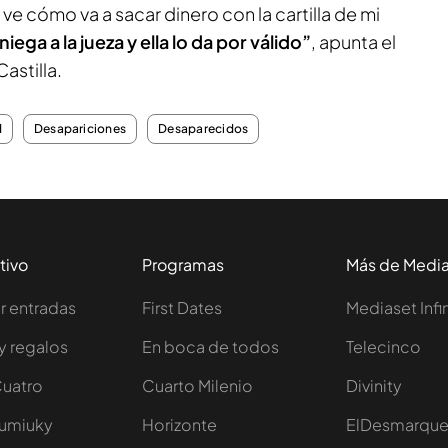
ve cómo va a sacar dinero con la cartilla de mi
niega a la jueza y ella lo da por válido”
, apunta el
astilla.
d
Desapariciones
Desaparecidos
tivo
Programas
Más de Medi
 entradas
First Dates
Mediaset Infi
y regalos
En boca de todos
Telecinco
Cuatro
Cuarto Milenio
Divinity
Iumiuky
Horizonte
ElDesmarqu