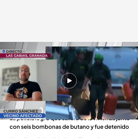
Curro, vecino afectado
.
cuatro.com
En boca de todos
25 MAR 2024 - 14:48h.
Un vecino de Las Gabias, Granada, siembra el
pánico: ''Se ha atrincherado con cuatro
bombonas de butano''
La policía logró que saliera de la vivienda junto
con seis bombonas de butano y fue detenido