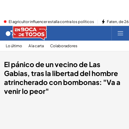
El agricultor influencer estalla contra los políticos
Faten, de 26
Lo último
A la carta
Colaboradores
El pánico de un vecino de Las
Gabias, tras la libertad del hombre
atrincherado con bombonas: "Va a
venir lo peor"