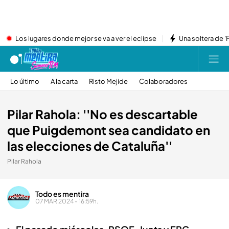
Los lugares donde mejor se va a ver el eclipse
Una soltera de '
Lo último
A la carta
Risto Mejide
Colaboradores
Pilar Rahola: ''No es descartable
que Puigdemont sea candidato en
las elecciones de Cataluña''
Pilar Rahola
Todo es mentira
07 MAR 2024 - 16:59h.