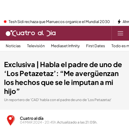
Tesh Sidi rechaza que Marruecos organice el Mundial 2030
Ahm
Noticias
Televisión
Mediaset Infinity
First Dates
Todo es m
Exclusiva | Habla el padre de uno de
‘Los Petazetaz’: “Me avergüenzan
los hechos que se le imputan a mi
hijo”
Un reportero de 'CAD' habla con el padre de uno de 'Los Petazetaz'
Cuatro al día
04 MAR 2024 - 20:45h.
Actualizado a las 21:05h.