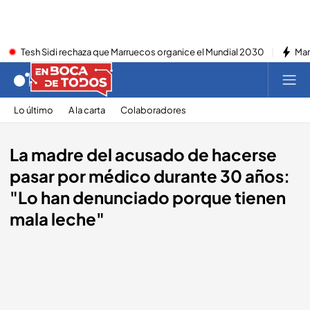
Tesh Sidi rechaza que Marruecos organice el Mundial 2030
Mar
Lo último
A la carta
Colaboradores
La madre del acusado de hacerse
pasar por médico durante 30 años:
"Lo han denunciado porque tienen
mala leche"