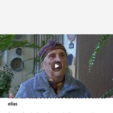
La madre del 'falso médico'
.
cuatro.com
En boca de todos
28 FEB 2024 - 14:34h.
Este falso médico rehabilitador pasaba
consulta en una vivienda malagueña
Investigadores identifican al menos a 10
víctimas: estafó 300.000 euros solo a dos de
ellas