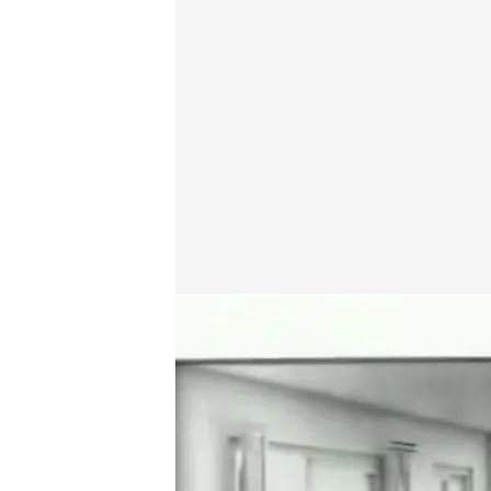
Consejos para sobrevivir as un incendio.
En boca de todos
23 FEB 2024 - 14:10h.
El jefe de bomberos de 
incendio en casa