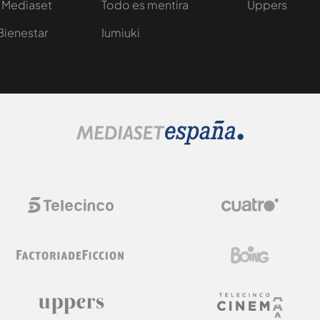
 Mediaset
Todo es mentira
Uppers
Bienestar
Iumiuki