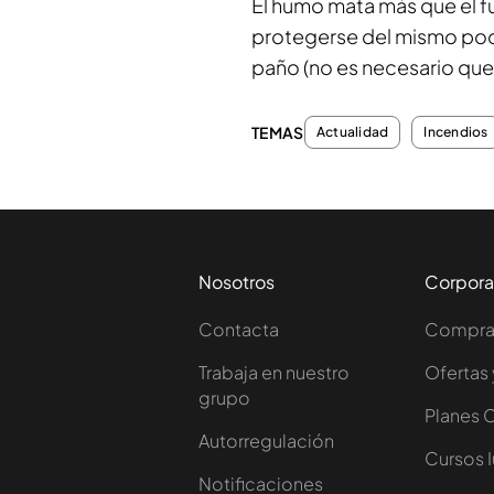
El humo mata más que el f
protegerse del mismo pod
paño (no es necesario que
TEMAS
Actualidad
Incendios
Nosotros
Corpora
Contacta
Comprar
Trabaja en nuestro
Ofertas 
grupo
Planes 
Autorregulación
Cursos 
Notificaciones