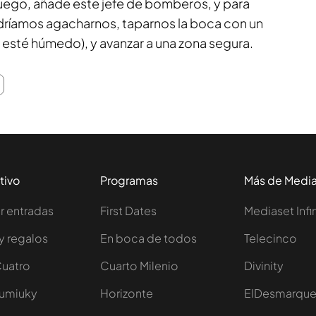
uego, añade este jefe de bomberos, y para
ríamos agacharnos, taparnos la boca con un
 esté húmedo), y avanzar a una zona segura.
tivo
Programas
Más de Medi
 entradas
First Dates
Mediaset Infi
y regalos
En boca de todos
Telecinco
Cuatro
Cuarto Milenio
Divinity
Iumiuky
Horizonte
ElDesmarqu