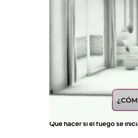
Carlos Mazón anuncia la
por el incendio del edif
Última hora del incendio
entran en el edificio: "
Compartir
‘En boca de todos’
cuenta
bomberos de Alcorcón
q
incendio.
Todo va a depend
vivienda
, en la del
vecino
Qué hacer si el fuego se inic