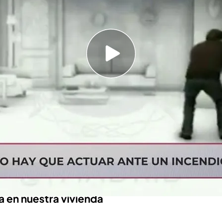
s ayudas que recibirán las familias afectadas
icio de Valencia
 de Valencia | Bomberos y policía científica
Buscan a más víctimas"
 en el plató con
Raúl Esteban, jefe de
ue nos da las
claves
para
actuar
en
casos de
er de si el fuego se origina en el
interior de tu
o de si el fuego viene del exterior del
edificio
.
ia en nuestra vivienda