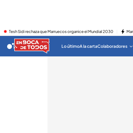
Tesh Sidi rechaza que Marruecos organice el Mundial 2030
Mar
Lo último
A la carta
Colaboradores