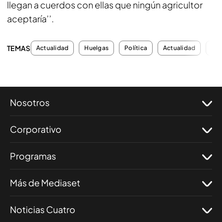
llegan a cuerdos con ellas que ningún agricultor
aceptaría’’.
TEMAS
Actualidad
Huelgas
Política
Actualidad
Ent
Nosotros
Corporativo
Programas
Más de Mediaset
Noticias Cuatro