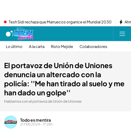
Tesh Sidi rechaza que Marruecos organice el Mundial 2030
Ahm
Lo último
A la carta
Risto Mejide
Colaboradores
El portavoz de Unión de Uniones
denuncia un altercado con la
policía: ''Me han tirado al suelo y me
han dado un golpe''
Hablamos con el portavoz de Unión de Uniones
Todo es mentira
21 FEB 2024 - 17:26h.