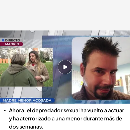
Hablamos con la madre de la menor acosada
En boca de todos
14 FEB 2024 - 13:24h.
En 2010 la Audiencia Provincial de Madrid
condenó al hombre a 49 años de prisión por
agredir sexualmente a menores de entre 6 y 17
años, pero obtuvo el tercer grado.
Ahora, el depredador sexual ha vuelto a actuar
y ha aterrorizado a una menor durante más de
dos semanas.