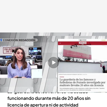
Última hora desde la redacción de 'En boca de todos'
.
cuatro.com
En boca de todos
13 FEB 2024 - 14:47h.
Nuevo caso de maltrato infantil en una
guardería de Pozuelo a la que acuden los hijos
de Álvaro Morata y Antoine Griezmann
La 'guardería de los horrores' ha estado
funcionando durante más de 20 años sin
licencia de apertura ni de actividad