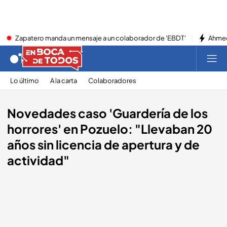
Zapatero manda un mensaje a un colaborador de 'EBDT'
Ahmed
Lo último
A la carta
Colaboradores
Novedades caso 'Guardería de los
horrores' en Pozuelo: "Llevaban 20
años sin licencia de apertura y de
actividad"