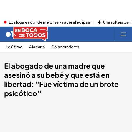
Los lugares donde mejor se va a ver el eclipse
Una soltera de '
Lo último
A la carta
Colaboradores
El abogado de una madre que
asesinó a su bebé y que está en
libertad: ''Fue víctima de un brote
psicótico''