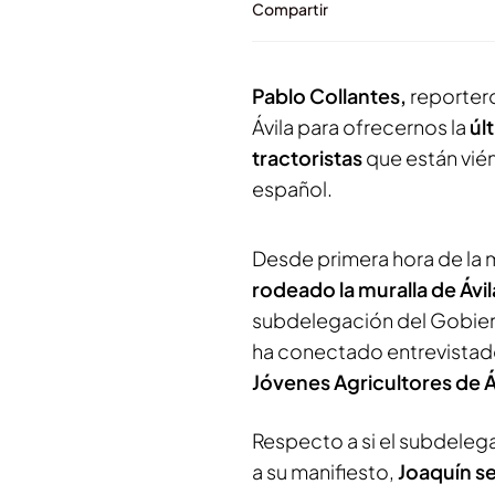
Compartir
Pablo Collantes,
reporter
Ávila para ofrecernos la
últ
tractoristas
que están vién
español.
Desde primera hora de la 
rodeado la muralla de Ávi
subdelegación del Gobier
ha conectado entrevistad
Jóvenes Agricultores de Á
Respecto a si el subdeleg
a su manifiesto,
Joaquín s