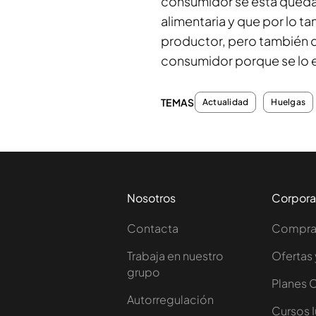
consumidor se está queda
alimentaria y que por lo tan
productor, pero también 
consumidor porque se lo e
TEMAS
Actualidad
Huelgas
Nosotros
Corpora
Contacta
Comprar
Trabaja en nuestro
Ofertas 
grupo
Planes 
Autorregulación
Cursos 