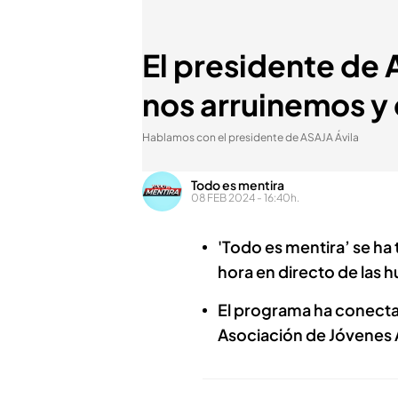
El presidente de 
nos arruinemos y 
Hablamos con el presidente de ASAJA Ávila
Todo es mentira
08 FEB 2024 - 16:40h.
'Todo es mentira’ se ha 
hora en directo de las h
El programa ha conectad
Asociación de Jóvenes A