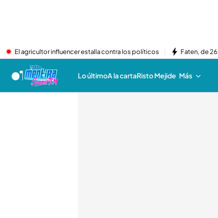
El agricultor influencer estalla contra los políticos
Faten, de 26
Lo último
A la carta
Risto Mejide
Más