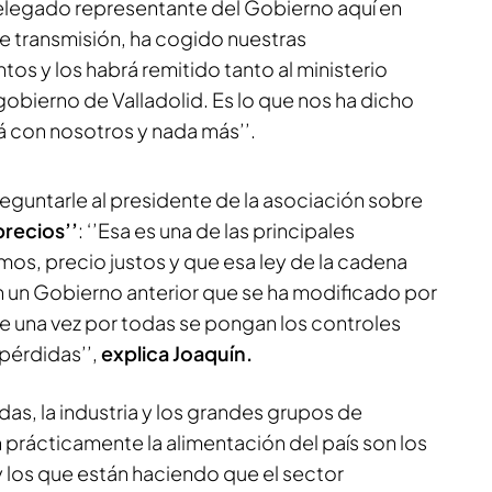
egado representante del Gobierno aquí en
 de transmisión, ha cogido nuestras
ntos y los habrá remitido tanto al ministerio
obierno de Valladolid. Es lo que nos ha dicho
 con nosotros y nada más’’.
eguntarle al presidente de la asociación sobre
precios’’
: ‘’Esa es una de las principales
os, precio justos y que esa ley de la cadena
on un Gobierno anterior que se ha modificado por
de una vez por todas se pongan los controles
pérdidas’’,
explica Joaquín.
das, la industria y los grandes grupos de
 prácticamente la alimentación del país son los
 los que están haciendo que el sector