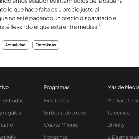
ndo en los eslabones intermedios de la cadena
to lo que hace falta es u precio justo al
que no esté pagando un precio disparatado el
sté llevando el que está entre medias’’
Actualidad
Entrevistas
tivo
Programas
Más de Medi
 entradas
First Dates
Mediaset Infi
y regalos
En boca de todos
Telecinco
Cuatro
Cuarto Milenio
Divinity
Iumiuky
Horizonte
ElDesmarqu