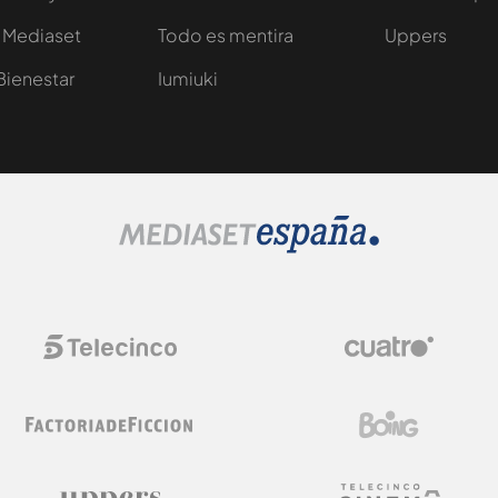
 Mediaset
Todo es mentira
Uppers
Bienestar
Iumiuki