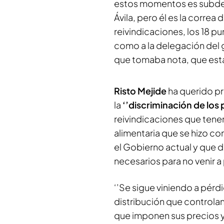
estos momentos es subdel
Ávila, pero él es la correa
reivindicaciones, los 18 pu
como a la delegación del g
que tomaba nota, que está
Risto Mejide
ha querido pr
la
‘’discriminación de los 
reivindicaciones que tenem
alimentaria que se hizo c
el Gobierno actual y que 
necesarios para no venir a 
‘’Se sigue viniendo a pérdi
distribución que controlan
que imponen sus precios y